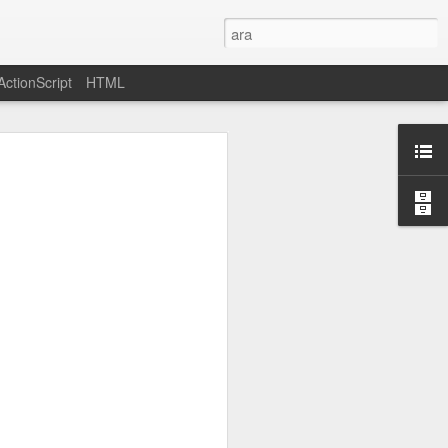
ActionScript
HTML
mü
ing a 32-bit
lable on the
çözümü için