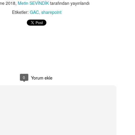
ne 2018
,
Metin SEVİNDİK
tarafından yayınlandı
Etiketler:
SQL SERVER
SSAS
Tabular Model
Etiketler:
GAC
sharepoint
0
Yorum ekle
0
Yorum ekle