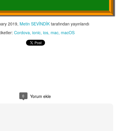
Etiketler:
SQL SERVER
SSAS
Tabular Model
uary 2019
,
Metin SEVİNDİK
tarafından yayınlandı
tiketler:
Cordova
ionic
ios
mac
macOS
0
Yorum ekle
0
Yorum ekle