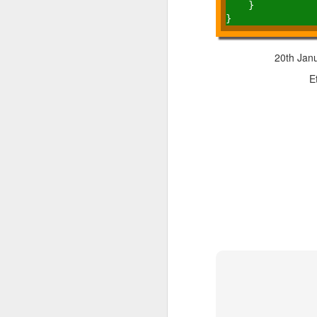
    }

Get Data From Sharepoint Excel File To Power BI
SSIS Excel datasource issue
20th Jan
E
SSAS projesinin kopyalanması
Sharepoint üzerinden ekli mail gönderimi
OpenCV ve Python ile resim işleme
PowerBI Report Server "Server is not reachable" fixing
Upgrade Sharepoint 2016 to 2019
Sharepoint 2019 Farm Servers
Html class to style with javascript
Windows 10 Ücretsiz programsız lisanslama