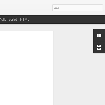
ActionScript
HTML
mü
ing a 32-bit
lable on the
çözümü için