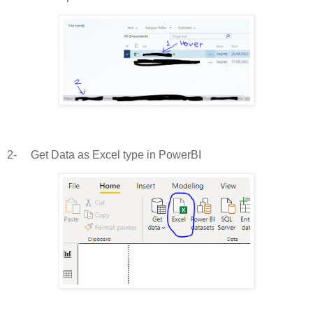
2-
Get Data as Excel type in PowerBI